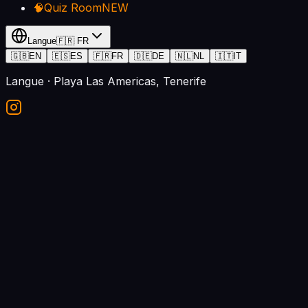
🧠
Quiz Room
NEW
Langue
🇫🇷
FR
🇬🇧
EN
🇪🇸
ES
🇫🇷
FR
🇩🇪
DE
🇳🇱
NL
🇮🇹
IT
Langue
· Playa Las Americas, Tenerife