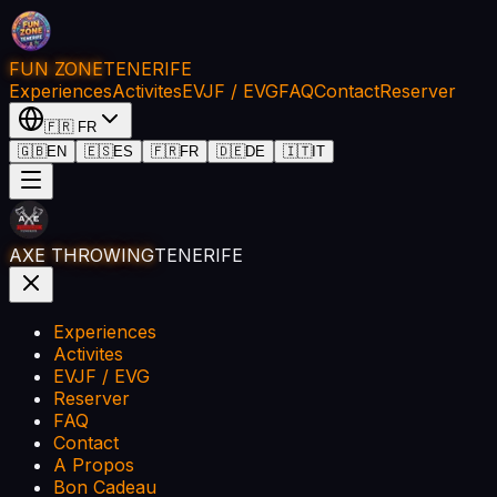
FUN ZONE
TENERIFE
Experiences
Activites
EVJF / EVG
FAQ
Contact
Reserver
🇫🇷
FR
🇬🇧
EN
🇪🇸
ES
🇫🇷
FR
🇩🇪
DE
🇮🇹
IT
AXE THROWING
TENERIFE
Experiences
Activites
EVJF / EVG
Reserver
FAQ
Contact
A Propos
Bon Cadeau