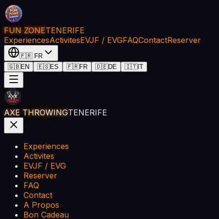
FUN ZONE
TENERIFE
Experiences
Activites
EVJF / EVG
FAQ
Contact
Reserver
🇫🇷
FR
🇬🇧
EN
🇪🇸
ES
🇫🇷
FR
🇩🇪
DE
🇮🇹
IT
AXE THROWING
TENERIFE
Experiences
Activites
EVJF / EVG
Reserver
FAQ
Contact
A Propos
Bon Cadeau