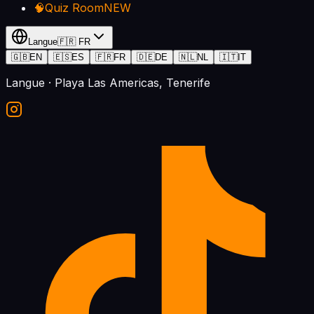
🧠
Quiz Room
NEW
Langue
🇫🇷
FR
🇬🇧
EN
🇪🇸
ES
🇫🇷
FR
🇩🇪
DE
🇳🇱
NL
🇮🇹
IT
Langue
· Playa Las Americas, Tenerife