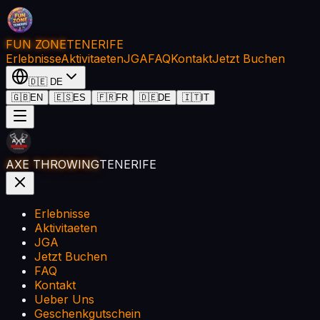
FUN ZONE
TENERIFE
Erlebnisse
Aktivitaeten
JGA
FAQ
Kontakt
Jetzt Buchen
🇩🇪
DE
🇬🇧
EN
🇪🇸
ES
🇫🇷
FR
🇩🇪
DE
🇮🇹
IT
AXE THROWING
TENERIFE
Erlebnisse
Aktivitaeten
JGA
Jetzt Buchen
FAQ
Kontakt
Ueber Uns
Geschenkgutschein