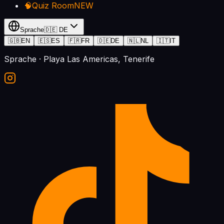
🧠
Quiz Room
NEW
Sprache
🇩🇪
DE
🇬🇧
EN
🇪🇸
ES
🇫🇷
FR
🇩🇪
DE
🇳🇱
NL
🇮🇹
IT
Sprache
· Playa Las Americas, Tenerife