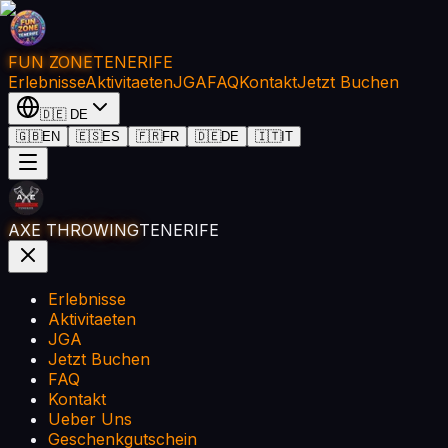
FUN ZONE
TENERIFE
Erlebnisse
Aktivitaeten
JGA
FAQ
Kontakt
Jetzt Buchen
🇩🇪
DE
🇬🇧
EN
🇪🇸
ES
🇫🇷
FR
🇩🇪
DE
🇮🇹
IT
AXE THROWING
TENERIFE
Erlebnisse
Aktivitaeten
JGA
Jetzt Buchen
FAQ
Kontakt
Ueber Uns
Geschenkgutschein