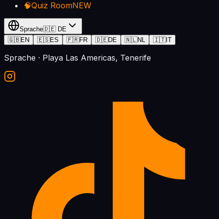
🧠
Quiz Room
NEW
Sprache
🇩🇪
DE
🇬🇧
EN
🇪🇸
ES
🇫🇷
FR
🇩🇪
DE
🇳🇱
NL
🇮🇹
IT
Sprache
· Playa Las Americas, Tenerife