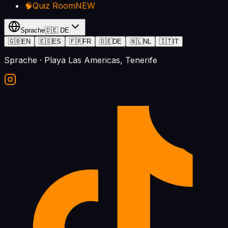
🧠
Quiz Room
NEW
Sprache
🇩🇪
DE
🇬🇧
EN
🇪🇸
ES
🇫🇷
FR
🇩🇪
DE
🇳🇱
NL
🇮🇹
IT
Sprache
· Playa Las Americas, Tenerife