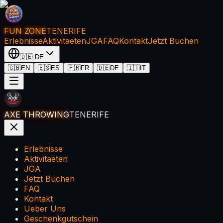
FUN ZONE
TENERIFE
Erlebnisse
Aktivitaeten
JGA
FAQ
Kontakt
Jetzt Buchen
🇩🇪
DE
🇬🇧
EN
🇪🇸
ES
🇫🇷
FR
🇩🇪
DE
🇮🇹
IT
AXE THROWING
TENERIFE
Erlebnisse
Aktivitaeten
JGA
Jetzt Buchen
FAQ
Kontakt
Ueber Uns
Geschenkgutschein