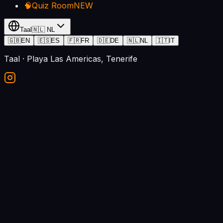
🧠
Quiz Room
NEW
Taal
🇳🇱
NL
🇬🇧
EN
🇪🇸
ES
🇫🇷
FR
🇩🇪
DE
🇳🇱
NL
🇮🇹
IT
Taal
· Playa Las Americas, Tenerife