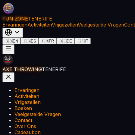
FUN ZONE
TENERIFE
Ervaringen
Activiteiten
Vrijgezellen
Veelgestelde Vragen
Cont
🇬🇧
EN
🇪🇸
ES
🇫🇷
FR
🇩🇪
DE
🇮🇹
IT
AXE THROWING
TENERIFE
Ervaringen
Activiteiten
Vrijgezellen
Boeken
Veelgestelde Vragen
Contact
Over Ons
Cadeaubon