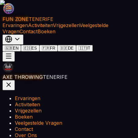
FUN ZONE
TENERIFE
Ervaringen
Activiteiten
Vrijgezellen
Veelgestelde
Vragen
Contact
Boeken
🇬🇧
EN
🇪🇸
ES
🇫🇷
FR
🇩🇪
DE
🇮🇹
IT
AXE THROWING
TENERIFE
Ervaringen
Activiteiten
Vrijgezellen
Boeken
Veelgestelde Vragen
Contact
Over Ons