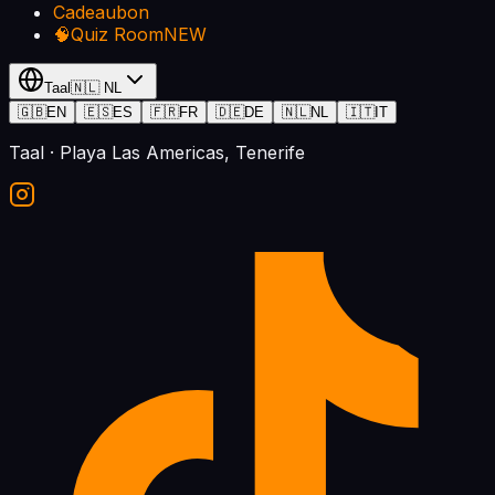
Cadeaubon
🧠
Quiz Room
NEW
Taal
🇳🇱
NL
🇬🇧
EN
🇪🇸
ES
🇫🇷
FR
🇩🇪
DE
🇳🇱
NL
🇮🇹
IT
Taal
· Playa Las Americas, Tenerife