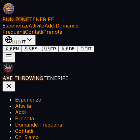
FUN ZONE
TENERIFE
Esperienze
Attivita
Addii
Domande
Frequenti
Contatti
Prenota
🇮🇹
IT
🇬🇧
EN
🇪🇸
ES
🇫🇷
FR
🇩🇪
DE
🇮🇹
IT
AXE THROWING
TENERIFE
Esperienze
Attivita
Addii
Prenota
Domande Frequenti
Contatti
Chi Siamo