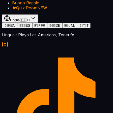
Buono Regalo
🧠
Quiz Room
NEW
Lingua
🇮🇹
IT
🇬🇧
EN
🇪🇸
ES
🇫🇷
FR
🇩🇪
DE
🇳🇱
NL
🇮🇹
IT
Lingua
· Playa Las Americas, Tenerife