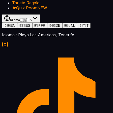
Tarjeta Regalo
🧠
Quiz Room
NEW
Idioma
🇪🇸
ES
🇬🇧
EN
🇪🇸
ES
🇫🇷
FR
🇩🇪
DE
🇳🇱
NL
🇮🇹
IT
Idioma
· Playa Las Americas, Tenerife