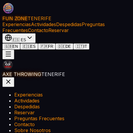
FUN ZONE
TENERIFE
Experiencias
Actividades
Despedidas
Preguntas
Frecuentes
Contacto
Reservar
🇪🇸
ES
🇬🇧
EN
🇪🇸
ES
🇫🇷
FR
🇩🇪
DE
🇮🇹
IT
AXE THROWING
TENERIFE
Experiencias
Actividades
Despedidas
Reservar
Preguntas Frecuentes
Contacto
Sobre Nosotros