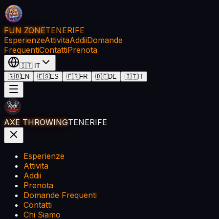
FUN ZONE
TENERIFE
Esperienze
Attivita
Addii
Domande
Frequenti
Contatti
Prenota
🇮🇹
IT
🇬🇧
EN
🇪🇸
ES
🇫🇷
FR
🇩🇪
DE
🇮🇹
IT
AXE THROWING
TENERIFE
Esperienze
Attivita
Addii
Prenota
Domande Frequenti
Contatti
Chi Siamo