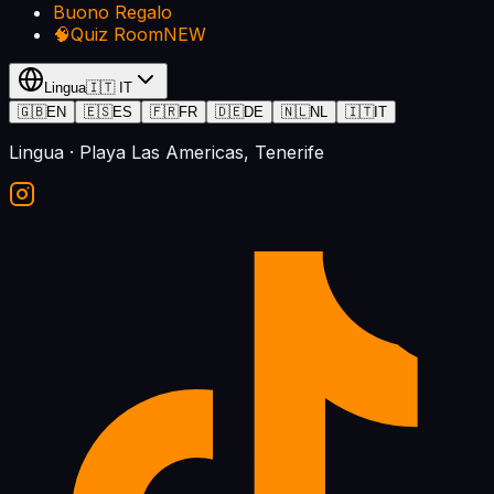
Buono Regalo
🧠
Quiz Room
NEW
Lingua
🇮🇹
IT
🇬🇧
EN
🇪🇸
ES
🇫🇷
FR
🇩🇪
DE
🇳🇱
NL
🇮🇹
IT
Lingua
· Playa Las Americas, Tenerife